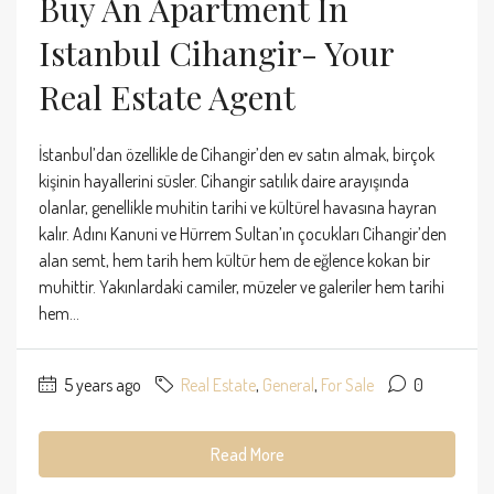
Buy An Apartment In
Istanbul Cihangir- Your
Real Estate Agent
İstanbul’dan özellikle de Cihangir’den ev satın almak, birçok
kişinin hayallerini süsler. Cihangir satılık daire arayışında
olanlar, genellikle muhitin tarihi ve kültürel havasına hayran
kalır. Adını Kanuni ve Hürrem Sultan’ın çocukları Cihangir’den
alan semt, hem tarih hem kültür hem de eğlence kokan bir
muhittir. Yakınlardaki camiler, müzeler ve galeriler hem tarihi
hem...
5 years ago
Real Estate
,
General
,
For Sale
0
Read More