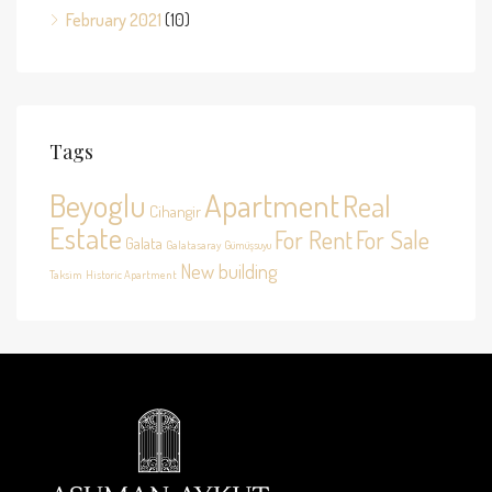
February 2021
(10)
Tags
Beyoglu
Apartment
Real
Cihangir
Estate
For Rent
For Sale
Galata
Galatasaray
Gümüşsuyu
New building
Taksim
Historic Apartment