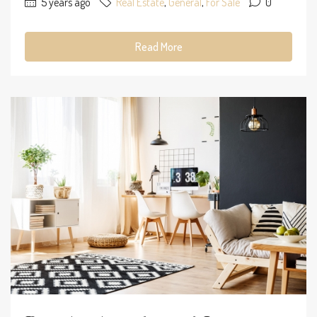
5 years ago
Real Estate
,
General
,
For Sale
0
Read More