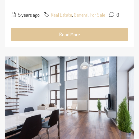
5 years ago
Real Estate
,
General
,
For Sale
0
Read More