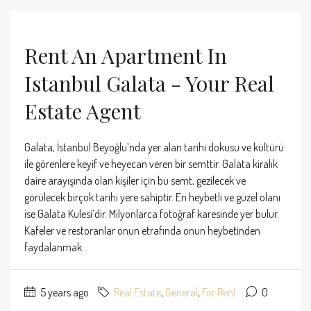
Rent An Apartment In
Istanbul Galata - Your Real
Estate Agent
Galata, İstanbul Beyoğlu’nda yer alan tarihi dokusu ve kültürü
ile görenlere keyif ve heyecan veren bir semttir. Galata kiralık
daire arayışında olan kişiler için bu semt, gezilecek ve
görülecek birçok tarihi yere sahiptir. En heybetli ve güzel olanı
ise Galata Kulesi’dir. Milyonlarca fotoğraf karesinde yer bulur.
Kafeler ve restoranlar onun etrafında onun heybetinden
faydalanmak...
5 years ago
Real Estate
,
General
,
For Rent
0