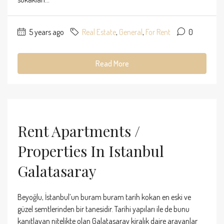
5 years ago
Real Estate
,
General
,
For Rent
0
Read More
Rent Apartments /
Properties In Istanbul
Galatasaray
Beyoğlu, İstanbul’un buram buram tarih kokan en eski ve
güzel semtlerinden bir tanesidir. Tarihi yapıları ile de bunu
kanıtlayan nitelikte olan Galatasaray kiralık daire arayanlar