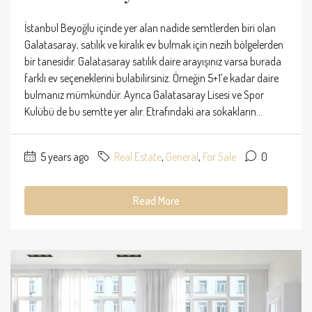
İstanbul Beyoğlu içinde yer alan nadide semtlerden biri olan
Galatasaray, satılık ve kiralık ev bulmak için nezih bölgelerden
bir tanesidir. Galatasaray satılık daire arayışınız varsa burada
farklı ev seçeneklerini bulabilirsiniz. Örneğin 5+1’e kadar daire
bulmanız mümkündür. Ayrıca Galatasaray Lisesi ve Spor
Kulübü de bu semtte yer alır. Etrafındaki ara sokakların...
5 years ago
Real Estate
,
General
,
For Sale
0
Read More