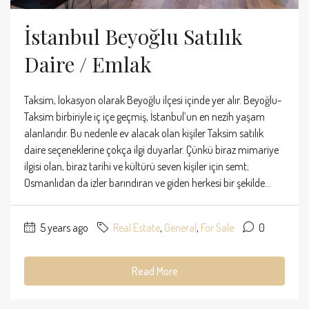
İstanbul Beyoğlu Satılık
Daire / Emlak
Taksim, lokasyon olarak Beyoğlu ilçesi içinde yer alır. Beyoğlu-
Taksim birbiriyle iç içe geçmiş, İstanbul’un en nezih yaşam
alanlarıdır. Bu nedenle ev alacak olan kişiler Taksim satılık
daire seçeneklerine çokça ilgi duyarlar. Çünkü biraz mimariye
ilgisi olan, biraz tarihi ve kültürü seven kişiler için semt;
Osmanlıdan da izler barındıran ve giden herkesi bir şekilde...
5 years ago
Real Estate
,
General
,
For Sale
0
Read More