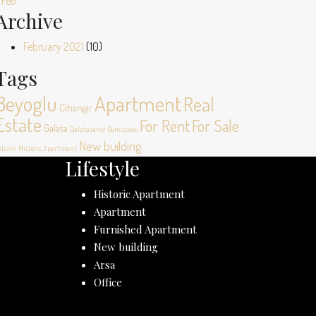
 Feb
Archive
February 2021
(10)
Tags
Beyoglu
Apartment
Real
Cihangir
Estate
For Rent
For Sale
Galata
Galatasaray
Gümüşsuyu
New building
aksim
Historic Apartment
Lifestyle
Historic Apartment
Apartment
Furnished Apartment
New building
Arsa
Office