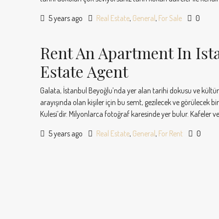
5 years ago
Real Estate
,
General
,
For Sale
0
Rent An Apartment In Ist
Estate Agent
Galata, İstanbul Beyoğlu’nda yer alan tarihi dokusu ve kültürü
arayışında olan kişiler için bu semt, gezilecek ve görülecek bir
Kulesi’dir. Milyonlarca fotoğraf karesinde yer bulur. Kafele
5 years ago
Real Estate
,
General
,
For Rent
0