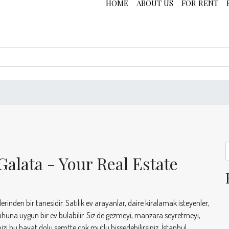
HOME
ABOUT US
FOR RENT
Galata - Your Real Estate
rinden bir tanesidir. Satılık ev arayanlar, daire kiralamak isteyenler,
ruhuna uygun bir ev bulabilir. Siz de gezmeyi, manzara seyretmeyi,
nizi bu hayat dolu semtte çok mutlu hissedebilirsiniz. İstanbul...