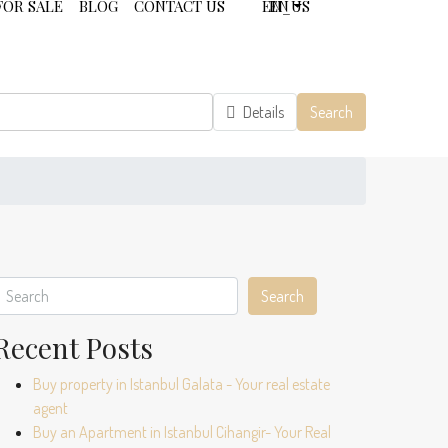
FOR SALE
BLOG
CONTACT US
EN
Details
Search
Search
Recent Posts
Buy property in Istanbul Galata - Your real estate
agent
Buy an Apartment in Istanbul Cihangir- Your Real