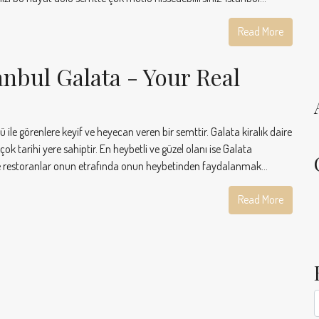
Read More
anbul Galata - Your Real
 ile görenlere keyif ve heyecan veren bir semttir. Galata kiralık daire
çok tarihi yere sahiptir. En heybetli ve güzel olanı ise Galata
r ve restoranlar onun etrafında onun heybetinden faydalanmak...
Read More