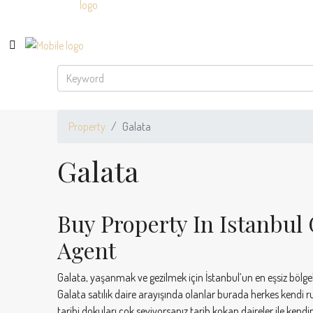
Property
Galata
Galata
Buy Property In Istanbul 
Agent
Galata, yaşanmak ve gezilmek için İstanbul’un en eşsiz bölgele
Galata satılık daire arayışında olanlar burada herkes kendi 
tarihi dokuları çok seviyorsanız tarih kokan daireler ile kendi