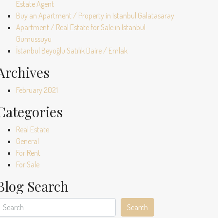
Estate Agent
Buy an Apartment / Property in Istanbul Galatasaray
Apartment / Real Estate for Sale in Istanbul
Gumussuyu
İstanbul Beyoğlu Satılık Daire / Emlak
Archives
February 2021
Categories
Real Estate
General
For Rent
For Sale
Blog Search
Search