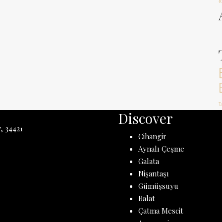
«
T
Discover
, 34421
Cihangir
Aynalı Çeşme
Galata
Nişantaşı
Gümüşsuyu
Balat
Çatma Mescit