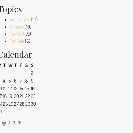
Topics
Real Estate
(10)
General
(10)
For Rent
(5)
For Sale
(5)
Calendar
M
T
W
T
F
S
S
1
2
3
4
5
6
7
8
9
10
11
12
13
14
15
16
7
18
19
20
21
22
23
24
25
26
27
28
29
30
1
ugust 2026