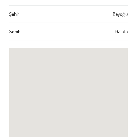
Şehir
Beyoğlu
Semt
Galata