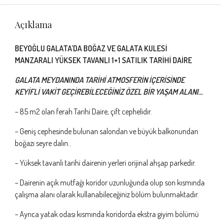
Açıklama
BEYOĞLU GALATA’DA BOĞAZ VE GALATA KULESİ
MANZARALI YÜKSEK TAVANLI 1+1 SATILIK TARİHİ DAİRE
GALATA MEYDANINDA TARİHİ ATMOSFERİN İÇERİSİNDE
KEYİFLİ VAKİT GEÇİREBİLECEĞİNİZ ÖZEL BİR YAŞAM ALANI…
– 85 m2 olan ferah Tarihi Daire, çift cephelidir.
– Geniş cephesinde bulunan salondan ve büyük balkonundan
boğazı seyre dalın..
– Yüksek tavanlı tarihi dairenin yerleri orijinal ahşap parkedir.
– Dairenin açık mutfağı koridor uzunluğunda olup son kısmında
çalışma alanı olarak kullanabileceğiniz bölüm bulunmaktadır.
– Ayrıca yatak odası kısmında koridorda ekstra giyim bölümü