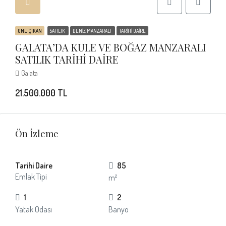
ÖNE ÇIKAN
SATILIK
DENIZ MANZARALI
TARIHI DAIRE
GALATA’DA KULE VE BOĞAZ MANZARALI
SATILIK TARİHİ DAİRE
Galata
21.500.000 TL
Ön İzleme
Tarihi Daire
85
Emlak Tipi
m²
1
2
Yatak Odası
Banyo