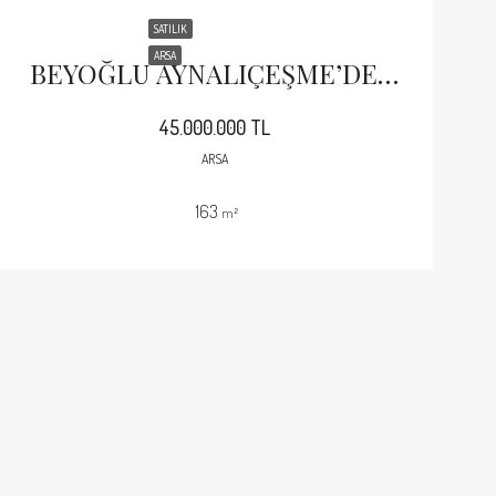
SATILIK
ARSA
BEYOĞLU AYNALIÇEŞME’DE 163 M2 İMARLI ARSA
45.000.000 TL
ARSA
163
m²