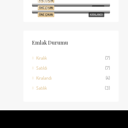
Kurtuluş
ÖNE ÇIKAN
SATILIK
60.000 TL
Cihangir
ÖNE ÇIKAN
KIRALIK
ÖNE ÇIKAN
KIRALANDI
Emlak Durumu
Kiralık
(7)
Satıldı
(7)
Kiralandı
(4)
Satılık
(3)