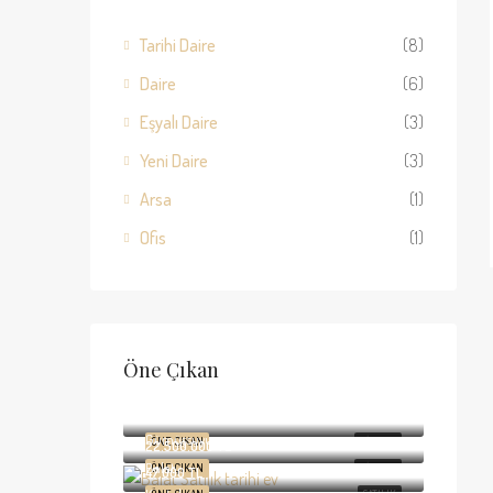
Tarihi Daire
(8)
Daire
(6)
Eşyalı Daire
(3)
Yeni Daire
(3)
Arsa
(1)
Ofis
(1)
Öne Çıkan
65.000 TL
Gümüşsuyu, Kazancı Yokuşu
95.000 TL
Gümüşsuyu
ÖNE ÇIKAN
KIRALIK
22.500.000 TL
Balat
ÖNE ÇIKAN
KIRALIK
47.000 TL