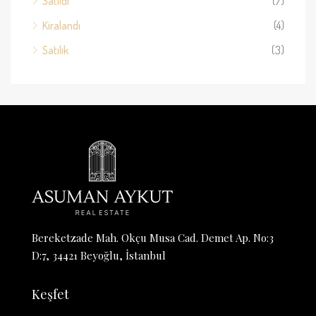
Satıldı
(7)
Kiralandı
(4)
Satılık
(3)
Bereketzade Mah. Okçu Musa Cad. Demet Ap. No:3
D:7, 34421 Beyoğlu, İstanbul
Keşfet