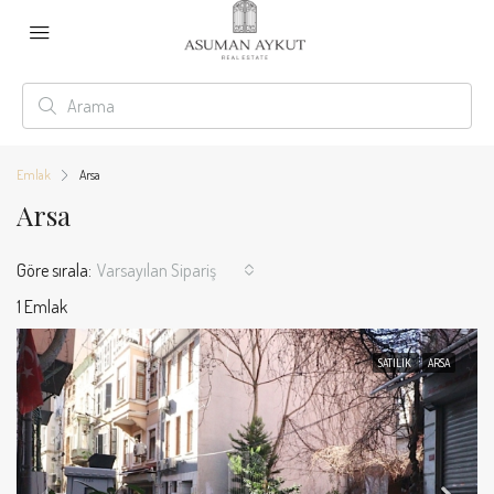
Emlak
Arsa
Arsa
Göre sırala:
Varsayılan Sipariş
1 Emlak
SATILIK
ARSA