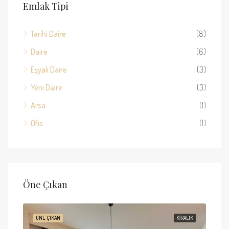
Emlak Tipi
Tarihi Daire
(8)
Daire
(6)
Eşyalı Daire
(3)
Yeni Daire
(3)
Arsa
(1)
Ofis
(1)
Öne Çıkan
ANDI
ÖNE ÇIKAN
KIRALIK
ÖNE