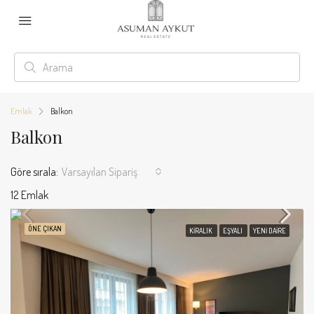
Emlak
Balkon
Balkon
Göre sırala:
Varsayılan Sipariş
12 Emlak
ÖNE ÇIKAN
KIRALIK
EŞYALI
YENI DAIRE