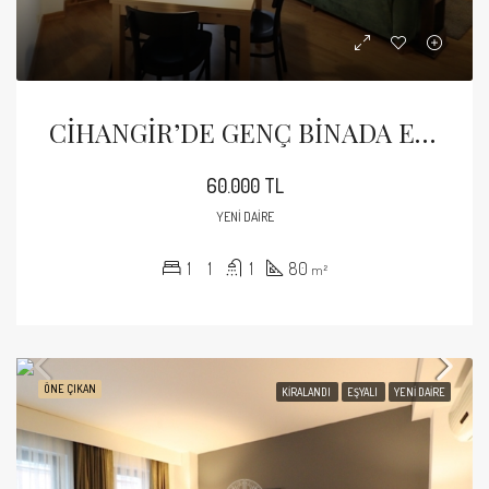
CİHANGİR’DE GENÇ BİNADA EŞYALI KİRALIK 1+1 DAİRE
60.000 TL
YENI DAIRE
1
1
1
80
m²
ÖNE ÇIKAN
KIRALANDI
EŞYALI
YENI DAIRE