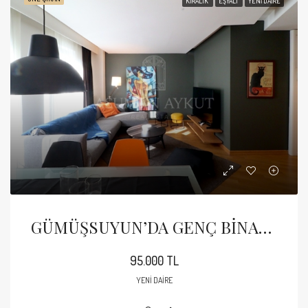
KIRALIK
EŞYALI
YENI DAIRE
GÜMÜŞSUYUN’DA GENÇ BİNADA 2+1 EŞYALI BALKONLU KİRALIK DAİRE
95.000 TL
YENI DAIRE