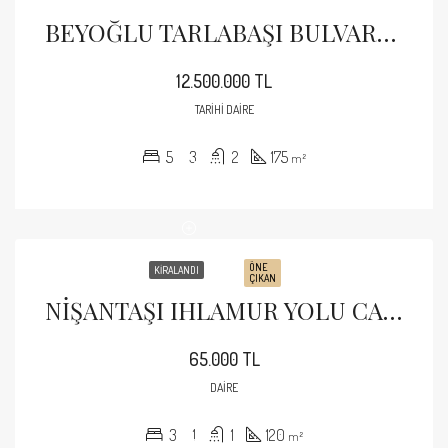
BEYOĞLU TARLABAŞI BULVARINDA 170 M2 YÜKSEK TAVANLI BALKONLU SATILIK TARİHİ DAİRE
12.500.000 TL
TARIHI DAIRE
5
3
2
175
m²
ÖNE
KIRALANDI
ÇIKAN
NİŞANTAŞI IHLAMUR YOLU CADDESİNDE GENİŞ CEPHELİ KİRALIK 3+1 DAİRE
65.000 TL
DAIRE
3
1
1
120
m²