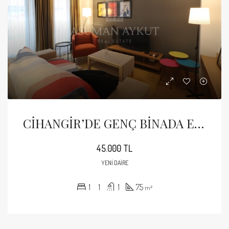
CİHANGİR’DE GENÇ BİNADA EŞYALI KİRALIK 1+1 DAİRE
45.000 TL
YENI DAIRE
1
1
1
75
m²