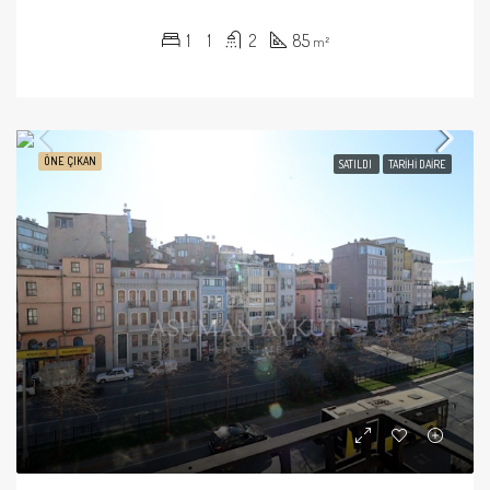
1
1
2
85
m²
ÖNE ÇIKAN
SATILDI
TARIHI DAIRE