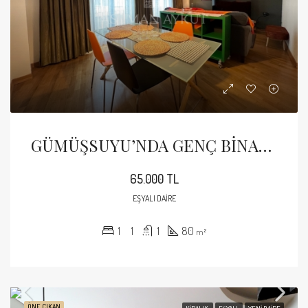
GÜMÜŞSUYU’NDA GENÇ BİNADA EŞYALI KİRALIK 1+1 DAİRE
65.000 TL
EŞYALI DAIRE
1
1
1
80
m²
ÖNE ÇIKAN