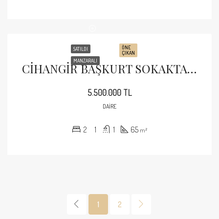
ÖNE
SATILDI
ÇIKAN
MANZARALI
CİHANGİR BAŞKURT SOKAKTA YEŞİLE BAKAN BALKONLU SATILIK DAİRE
5.500.000 TL
DAIRE
2
1
1
65
m²
1
2