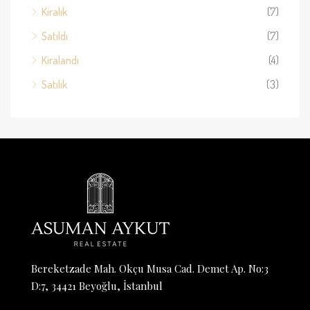
Kiralık
(7)
Satıldı
(7)
Kiralandı
(4)
Satılık
(3)
Bereketzade Mah. Okçu Musa Cad. Demet Ap. No:3
D:7, 34421 Beyoğlu, İstanbul