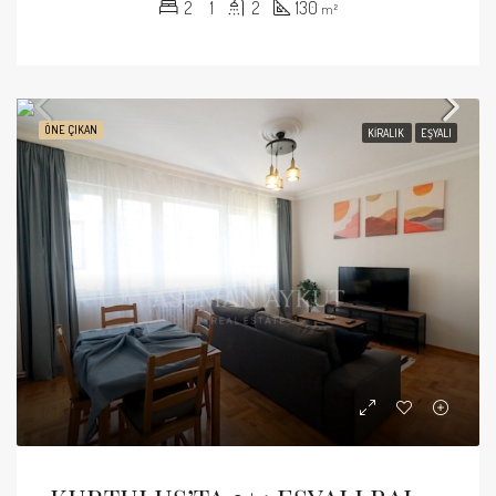
2
1
2
130
m²
ÖNE ÇIKAN
KIRALIK
EŞYALI