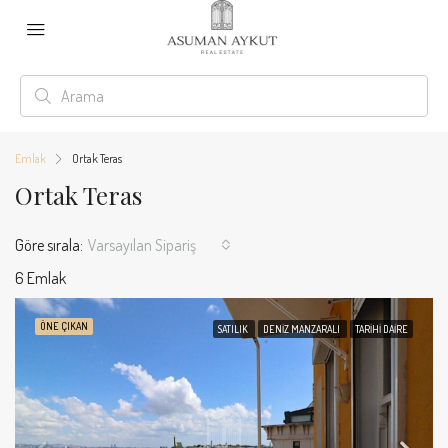
Emlak
Ortak Teras
Ortak Teras
Göre sırala:
Varsayılan Sipariş
6 Emlak
ÖNE ÇIKAN
SATILIK
DENIZ MANZARALI
TARIHI DAIRE