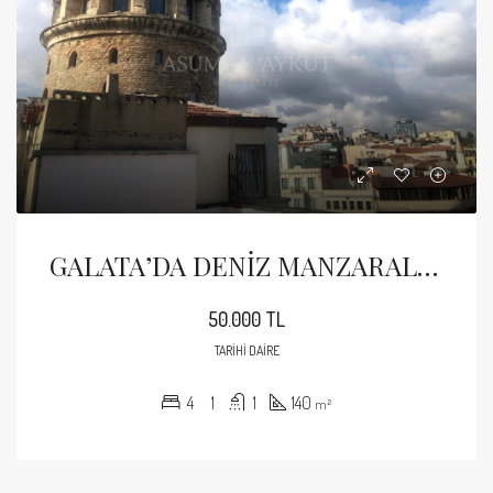
GALATA’DA DENİZ MANZARALI GENİŞ 4+1 KİRALIK TARİHİ DAİRE
50.000 TL
TARIHI DAIRE
4
1
1
140
m²