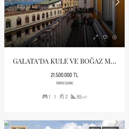
GALATA’DA KULE VE BOĞAZ MANZARALI SATILIK TARİHİ DAİRE
21.500.000 TL
TARIHI DAIRE
1
1
2
85
m²
ÖNE ÇIKAN