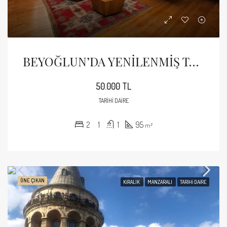
BEYOĞLUN’DA YENİLENMİŞ TARİHİ BİNADA 2+1 KİRALIK EŞYALI DAİRE
50.000 TL
TARIHI DAIRE
2
1
1
95
m²
ÖNE ÇIKAN
KIRALIK
MANZARALI
TARIHI DAIRE