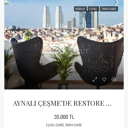
KIRALIK
EŞYALI
TARIHI DAIRE
AYNALI ÇEŞME’DE RESTORE EDİLMİŞ TARİHİ BİNADA 1+1 EŞYALI DAİRE
35.000 TL
EŞYALI DAIRE, TARIHI DAIRE