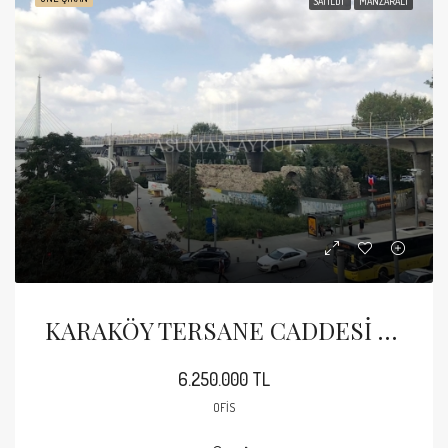
SATILDI
MANZARALI
KARAKÖY TERSANE CADDESİ GÜÇLENDİRİLMİŞ BİNADA SATILIK 1+1 OFİS
6.250.000 TL
OFIS