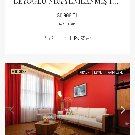
BEYOĞLU’NDA YENİLENMİŞ TARİHİ BİNADA 2+1 EŞYALI TASARIM DAİRE
50.000 TL
TARIHI DAIRE
2
1
1
95
m²
ÖNE ÇIKAN
KIRALIK
EŞYALI
TARIHI DAIRE