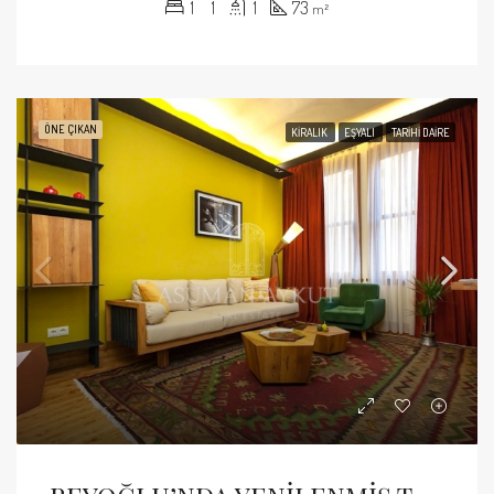
1
1
1
73
m²
ÖNE ÇIKAN
KIRALIK
EŞYALI
TARIHI DAIRE