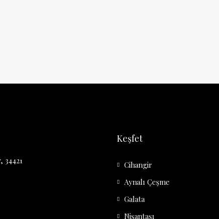
Keşfet
, 34421
Cihangir
Aynalı Çeşme
Galata
Nişantaşı