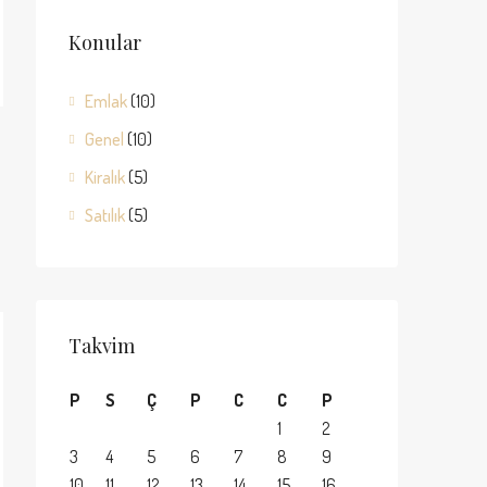
Konular
Emlak
(10)
Genel
(10)
Kiralık
(5)
Satılık
(5)
Takvim
P
S
Ç
P
C
C
P
1
2
3
4
5
6
7
8
9
10
11
12
13
14
15
16