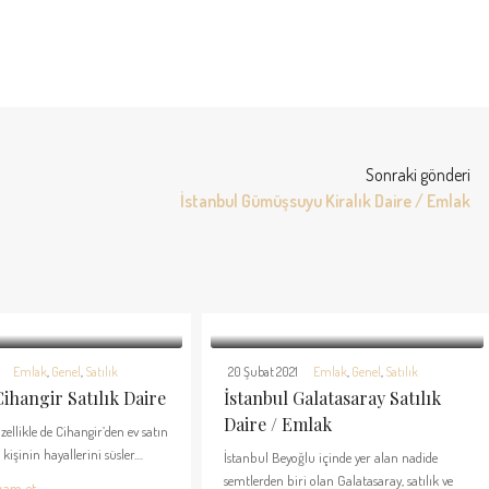
Sonraki gönderi
İstanbul Gümüşsuyu Kiralık Daire / Emlak
Emlak
,
Genel
,
Satılık
20 Şubat 2021
Emlak
,
Genel
,
Satılık
Cihangir Satılık Daire
İstanbul Galatasaray Satılık
Daire / Emlak
zellikle de Cihangir’den ev satın
işinin hayallerini süsler....
İstanbul Beyoğlu içinde yer alan nadide
semtlerden biri olan Galatasaray, satılık ve
vam et