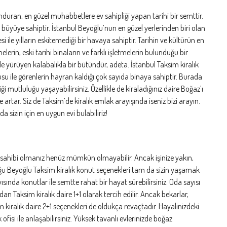
nduran, en güzel muhabbetlere ev sahipliği yapan tarihi bir semttir.
ir büyüye sahiptir. İstanbul Beyoğlu’nun en güzel yerlerinden biri olan
le yılların eskitemediği bir havaya sahiptir. Tarihin ve kültürün en
lerin, eski tarihi binaların ve farklı işletmelerin bulunduğu bir
de yürüyen kalabalıkla bir bütündür, adeta. İstanbul Taksim kiralık
usu ile görenlerin hayran kaldığı çok sayıda binaya sahiptir. Burada
mutluluğu yaşayabilirsiniz. Özellikle de kiraladığınız daire Boğaz’ı
e artar. Siz de Taksim’de kiralık emlak arayışında iseniz bizi arayın.
 sizin için en uygun evi bulabiliriz!
ev sahibi olmanız henüz mümkün olmayabilir. Ancak işinize yakın,
uğu Beyoğlu Taksim kiralık konut seçenekleri tam da sizin yaşamak
sında konutlar ile semtte rahat bir hayat sürebilirsiniz. Oda sayısı
dan Taksim kiralık daire 1+1 olarak tercih edilir. Ancak bekarlar,
m kiralık daire 2+1 seçenekleri de oldukça revaçtadır. Hayalinizdeki
ofisi ile anlaşabilirsiniz. Yüksek tavanlı evlerinizde boğaz