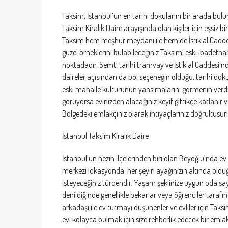
Taksim, İstanbul’un en tarihi dokularını bir arada bulu
Taksim Kiralık Daire arayışında olan kişiler için eşsiz b
Taksim hem meşhur meydanı ile hem de İstiklal Caddesi i
güzel örneklerini bulabileceğiniz Taksim, eski ibadethane
noktadadır. Semt, tarihi tramvay ve İstiklal Caddesi’n
daireler açısından da bol seçeneğin olduğu, tarihi dok
eski mahalle kültürünün yansımalarını görmenin verdiği 
görüyorsa evinizden alacağınız keyif gittikçe katlanır v
Bölgedeki emlakçınız olarak ihtiyaçlarınız doğrultusunda
İstanbul Taksim Kiralık Daire
İstanbul’un nezih ilçelerinden biri olan Beyoğlu’nda 
merkezi lokasyonda, her şeyin ayağınızın altında old
isteyeceğiniz türdendir. Yaşam şeklinize uygun oda sayı
denildiğinde genellikle bekarlar veya öğrenciler tarafın
arkadaşı ile ev tutmayı düşünenler ve evliler için Taksi
evi kolayca bulmak için size rehberlik edecek bir emlak 