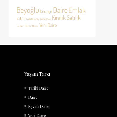
Beyoğlu
Daire
Emlak
Cihangir
Kiralık
Satılık
Galata
Galatasaray
Gümüşsuyu
Yeni Daire
Taksim
Tarihi Daire
Yaşam Tarzı
Tarihi Daire
Daire
Eşyalı Daire
Yeni Daire