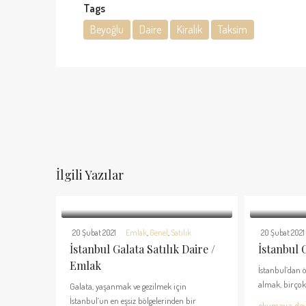
Tags
Beyoğlu
Daire
Kiralık
Taksim
İlgili Yazılar
20 Şubat 2021
Emlak
,
Genel
,
Satılık
20 Şubat 2021
İstanbul Galata Satılık Daire /
İstanbul 
Emlak
İstanbul’dan ö
almak, birçok k
Galata, yaşanmak ve gezilmek için
İstanbul’un en eşsiz bölgelerinden bir
okumaya de