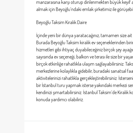
manzarasına karşı oturup dinlenmekten büyük keyif al
almak için Beyoğlu’ndaki emlak şirketimiz ile görüşebili
Beyoğlu Taksim Kiralık Daire
İçinde yeni bir dünya yaratacağınız, tamamen size ait
Burada Beyoğlu Taksim kiralık ev seçeneklerinden birini
hizmetleri gibi ihtiyaç duyabileceğiniz birçok şey ayağın
sayısında ev seçeneği, balkon ve terası ile size bir ya
birçok etkinliğe rahatlıkla ulaşım sağlayabilirsiniz. Ta
merkezlerine kolaylıkla gidebilir, buradaki sanatsal fa
aktivitelerinizi rahatlıkla gerçekleştirebilirsiniz. İsters
bir İstanbul turu yapmak isterse yakındaki merkezi s
kendinizi şımartabilirsiniz. İstanbul Taksim’de Kiralık k
konuda yardımcı olabiliriz.