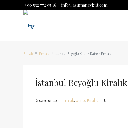
+90 532 772 95 16
info@asumanaykut.com
Emlak
Emlak
İstanbul Beyoğlu Kiralık Daire / Emlak
İstanbul Beyoğlu Kiralık
5 sene önce
Emlak
,
Genel
,
Kiralık
0