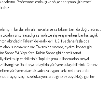
acaksınız. Profesyonel emlakçı ve bölge danışmanlığı hizmeti
rsiniz.
 olan şirin bir daire kiralamak isterseniz Taksim tam da doğru adres…
 tutabilirsiniz. Yaşadığınız muhitte alışveriş merkezi, banka, sağlık
ızın altındadır. Taksim’de kiralık ev 1+1, 2+1 ve daha fazla oda
şam alanı sunmak için var. Taksim’de sinema, tiyatro, konser gibi
ksim Sanat Evi, Yapı Kredi Kültür Sanat gibi önemli sanat
aliyetleri takip edebilirsiniz. Toplu taşıma kullanmadan sosyal
eniz Cihangir ve Galata’ya kolaylıkla yürüyerek ulaşabilirsiniz. Canınız
emtlere yürüyerek damak tadınıza uygun farklı restoranlarda
onut arayışınız için size lokasyon, aradığınız ev büyüklüğü gibi her