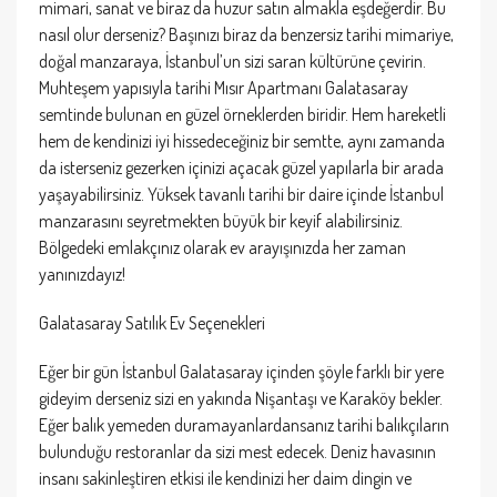
mimari, sanat ve biraz da huzur satın almakla eşdeğerdir. Bu
nasıl olur derseniz? Başınızı biraz da benzersiz tarihi mimariye,
doğal manzaraya, İstanbul’un sizi saran kültürüne çevirin.
Muhteşem yapısıyla tarihi Mısır Apartmanı Galatasaray
semtinde bulunan en güzel örneklerden biridir. Hem hareketli
hem de kendinizi iyi hissedeceğiniz bir semtte, aynı zamanda
da isterseniz gezerken içinizi açacak güzel yapılarla bir arada
yaşayabilirsiniz. Yüksek tavanlı tarihi bir daire içinde İstanbul
manzarasını seyretmekten büyük bir keyif alabilirsiniz.
Bölgedeki emlakçınız olarak ev arayışınızda her zaman
yanınızdayız!
Galatasaray Satılık Ev Seçenekleri
Eğer bir gün İstanbul Galatasaray içinden şöyle farklı bir yere
gideyim derseniz sizi en yakında Nişantaşı ve Karaköy bekler.
Eğer balık yemeden duramayanlardansanız tarihi balıkçıların
bulunduğu restoranlar da sizi mest edecek. Deniz havasının
insanı sakinleştiren etkisi ile kendinizi her daim dingin ve