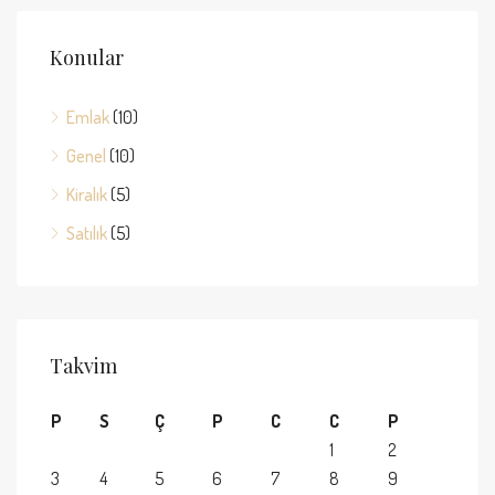
Konular
Emlak
(10)
Genel
(10)
Kiralık
(5)
Satılık
(5)
Takvim
P
S
Ç
P
C
C
P
1
2
3
4
5
6
7
8
9