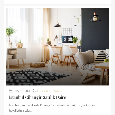
20 Şubat 2021
Emlak
,
Genel
,
Satılık
İstanbul Cihangir Satılık Daire
İstanbul’dan özellikle de Cihangir’den ev satın almak, birçok kişinin
hayallerini süsler....