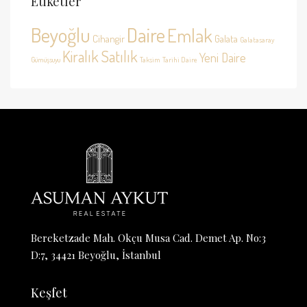
Etiketler
Beyoğlu
Daire
Emlak
Cihangir
Galata
Galatasaray
Kiralık
Satılık
Yeni Daire
Gümüşsuyu
Taksim
Tarihi Daire
Bereketzade Mah. Okçu Musa Cad. Demet Ap. No:3
D:7, 34421 Beyoğlu, İstanbul
Keşfet