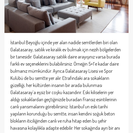
İstanbul Beyoğlu içinde yer alan nadide semtlerden biri olan
Galatasaray, satılık ve kiralık ev bulmak için nezih bölgelerden
bir tanesidir. Galatasaray satılık daire arayışınız varsa burada
farklı ev seçeneklerini bulabilirsiniz. Örneğin 5+1’e kadar daire
bulmanız mümkündür. Ayrıca Galatasaray Lisesi ve Spor
Kulübü de bu semtte yer alır. Etrafındaki ara sokakların
güzelliği, her kültürden insanın bir arada bulunması
Galatasaray’a eşsiz bir coşku kazandırır. Eski kiliselerin yer
aldığı sokaklardan geçtiğinizde buradan Fransız esintilerinin
canlı yansımalarını görebilirsiniz. İstanbul’un eski tarihi
yapıların korunduğu bu semtte, insan kendini soğuk beton
blokların iticiliğinden canlı ve ruha hitap eden bu şehir
havasına kolaylıkla adapte edebilir. Her sokağında ayrı bir anı