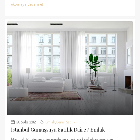
okumaya devam et
20 Şubat 2021
Emlak
,
Genel
,
Satılık
İstanbul Gümüşsuyu Satılık Daire / Emlak
İstanbul Gümüşsuyu çevresinde yaşamaktan keyif alıyorsanız size