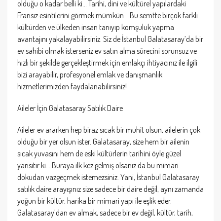
olduğu o kadar belli ki… Tarihi, dini ve kültürel yapılardaki
Fransız esintilerini görmek mümkün… Bu semtte birçok farklı
kültürden ve ülkeden insan tanıyıp komşuluk yapma
avantajını yakalayabilirsiniz. Siz de İstanbul Galatasaray’da bir
ev sahibi olmak isterseniz ev satın alma sürecini sorunsuz ve
hızlı bir şekilde gerçekleştirmek için emlakçı ihtiyacınız ile ilgili
bizi arayabilir, profesyonel emlak ve danışmanlık
hizmetlerimizden faydalanabilirsiniz!
Aileler İçin Galatasaray Satılık Daire
Aileler ev ararken hep biraz sıcak bir muhit olsun, ailelerin çok
olduğu bir yer olsun ister. Galatasaray, size hem bir ailenin
sıcak yuvasını hem de eski kültürlerin tarihini öyle güzel
yansıtır ki… Buraya ilk kez gelmiş olsanız da bu mimari
dokudan vazgeçmek istemezsiniz. Yani, İstanbul Galatasaray
satılık daire arayışınız size sadece bir daire değil, aynı zamanda
yoğun bir kültür, harika bir mimari yapı ile eşlik eder.
Galatasaray’dan ev almak, sadece bir ev değil, kültür, tarih,