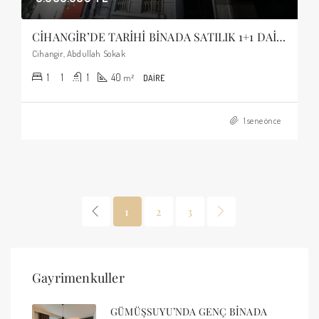
CİHANGİR’DE TARİHİ BİNADA SATILIK 1+1 DAİRE
Cihangir, Abdullah Sokak
1
1
1
40
m²
DAIRE
1 sene önce
1
2
3
Gayrimenkuller
GÜMÜŞSUYU’NDA GENÇ BİNADA