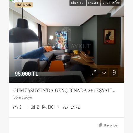
KIRALIK
EŞYALI
YENI DAIRE
ÖNE ÇIKAN
95.000 TL
GÜMÜŞSUYUN’DA GENÇ BİNADA 2+1 EŞYALI BALKONLU KİRALIK DAİRE
Gümüşsuyu
2
1
2
130
m²
YENI DAIRE
8 ay önce