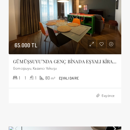
65.000 TL
GÜMÜŞSUYU’NDA GENÇ BİNADA EŞYALI KİRALIK 1+1 DAİRE
Gümüşsuyu, Kazancı Yokuşu
1
1
1
80
m²
EŞYALI DAIRE
6 ay önce