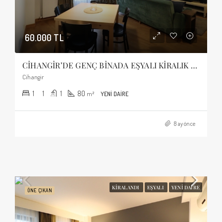
60.000 TL
CİHANGİR’DE GENÇ BİNADA EŞYALI KİRALIK 1+1 DAİRE
Cihangir
1
1
1
80
m²
YENI DAIRE
8 ay önce
KIRALANDI
EŞYALI
YENI DAIRE
ÖNE ÇIKAN