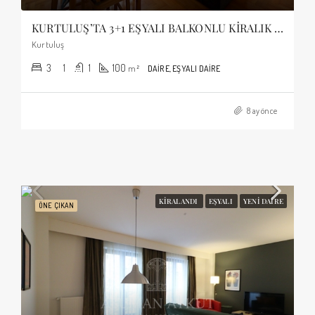
KURTULUŞ’TA 3+1 EŞYALI BALKONLU KİRALIK DAİRE
Kurtuluş
3
1
1
100
m²
DAIRE, EŞYALI DAIRE
8 ay önce
KIRALANDI
EŞYALI
YENI DAIRE
ÖNE ÇIKAN