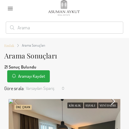
Emlak
Arama Sonuçları
Arama Sonuçları
21 Sonuç Bulundu
Aramayı Kaydet
Göre sırala:
Varsayılan Sipariş
KIRALIK
EŞYALI
YENI DAIRE
ÖNE ÇIKAN