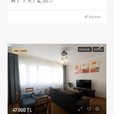
3
3
2
200
m²
8 ay önce
KIRALIK
EŞYALI
ÖNE ÇIKAN
47.000 TL