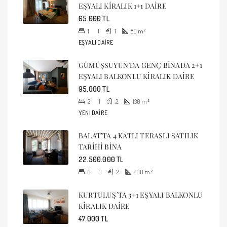
EŞYALI KİRALIK 1+1 DAİRE
65.000 TL
1
1
1
80
m²
EŞYALI DAIRE
GÜMÜŞSUYUN’DA GENÇ BİNADA 2+1
EŞYALI BALKONLU KİRALIK DAİRE
95.000 TL
2
1
2
130
m²
YENI DAIRE
BALAT’TA 4 KATLI TERASLI SATILIK
TARİHİ BİNA
22.500.000 TL
3
3
2
200
m²
KURTULUŞ’TA 3+1 EŞYALI BALKONLU
KİRALIK DAİRE
47.000 TL