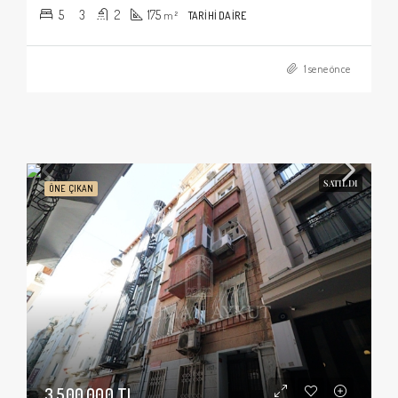
5
3
2
175
m²
TARIHI DAIRE
1 sene önce
SATILDI
ÖNE ÇIKAN
3.500.000 TL