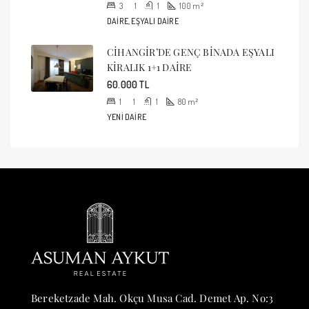
3
1
1
100
m²
DAIRE, EŞYALI DAIRE
CİHANGİR’DE GENÇ BİNADA EŞYALI
KİRALIK 1+1 DAİRE
60.000 TL
1
1
1
80
m²
YENI DAIRE
Bereketzade Mah. Okçu Musa Cad. Demet Ap. No:3