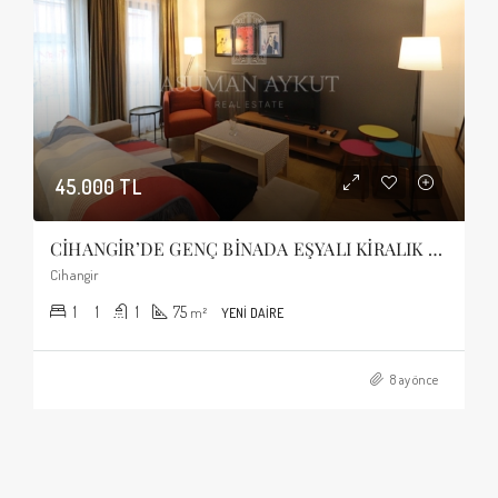
45.000 TL
CİHANGİR’DE GENÇ BİNADA EŞYALI KİRALIK 1+1 DAİRE
Cihangir
1
1
1
75
m²
YENI DAIRE
8 ay önce