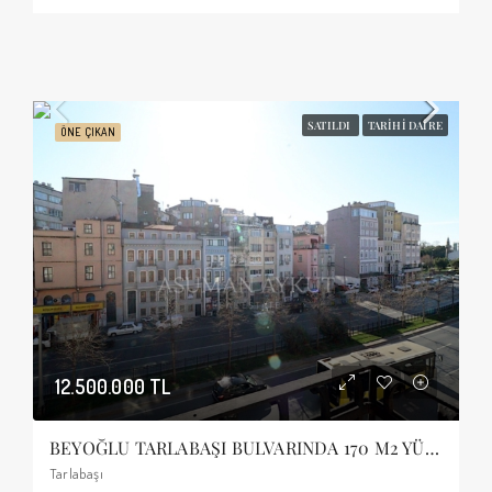
SATILDI
TARIHI DAIRE
ÖNE ÇIKAN
12.500.000 TL
BEYOĞLU TARLABAŞI BULVARINDA 170 M2 YÜKSEK TAVANLI BALKONLU SATILIK TARİHİ DAİRE
Tarlabaşı