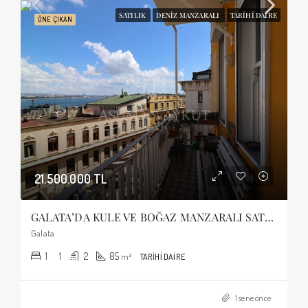
SATILIK
DENIZ MANZARALI
TARIHI DAIRE
ÖNE ÇIKAN
21.500.000 TL
GALATA’DA KULE VE BOĞAZ MANZARALI SATILIK TARİHİ DAİRE
Galata
1
1
2
85
m²
TARIHI DAIRE
1 sene önce