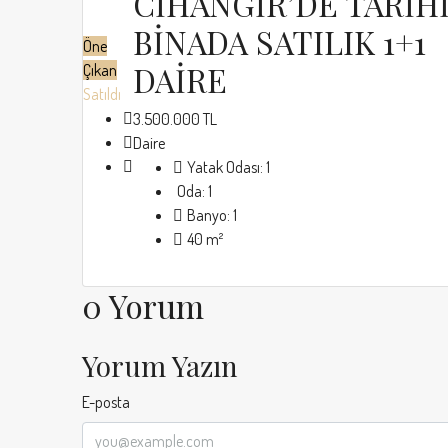
CİHANGİR’DE TARİH
BİNADA SATILIK 1+1
Öne
DAİRE
Çıkan
Satıldı
3.500.000 TL
Daire
Yatak Odası:
1
Oda:
1
Banyo:
1
40
m²
0 Yorum
Yorum Yazın
E-posta