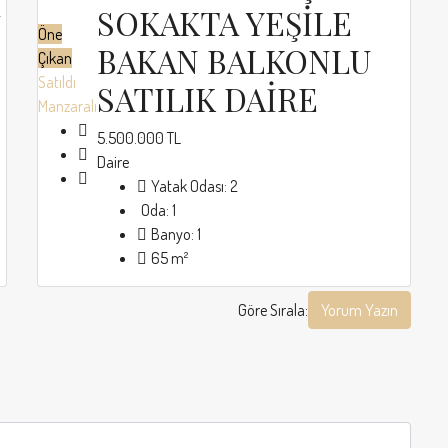
İ
SOKAKTA YEŞİLE
Öne
BAKAN BALKONLU
Çıkan
Satıldı
SATILIK DAİRE
Manzaralı
5.500.000 TL
Daire
Yatak Odası:
2
Oda:
1
Banyo:
1
65
m²
Göre Sırala:
Yorum Yazın