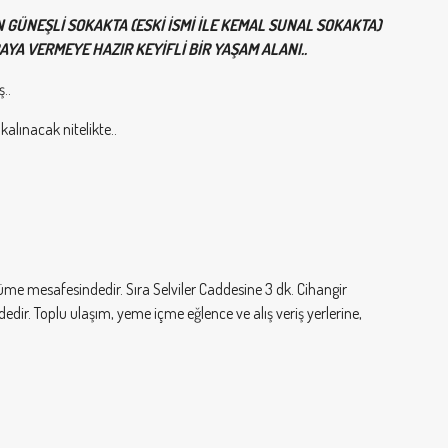
GÜNEŞLİ SOKAKTA (ESKİ İSMİ İLE KEMAL SUNAL SOKAKTA)
A VERMEYE HAZIR KEYİFLİ BİR YAŞAM ALANI.. ​
..
lınacak nitelikte..
e mesafesindedir. Sıra Selviler Caddesine 3 dk. Cihangir
r. Toplu ulaşım, yeme içme eğlence ve alış veriş yerlerine,