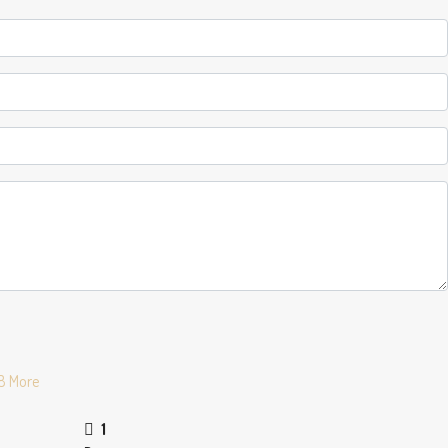
8 More
1