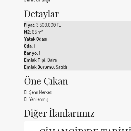
Detaylar
Fiyat:
3.500.000 TL
M2:
65 m²
Yatak Odası:
1
Oda:
1
Banyo:
1
Emlak Tipi:
Daire
Emlak Durumu:
Satıldı
Öne Çıkan
Şehir Merkezi
Yenilenmiş
Diğer İlanlarımız