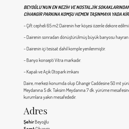
BEYOĞLU’NUN EN NEZİH VE NOSTALJİK SOKAKLARINDAN 
CİHANGİR PARKINA KOMŞU HEMEN TAŞINMAYA YADA KİRAY
– Çift cepheli 65 m2 Dairenin her köşesi özenle dekore edilmiş
– Dairenin sonradan dönüştürülmüş büyük banyosu hayran ka
– Dairenin içi tesisat dahil komple yenilenmiştir.
– Banyo konsepti Vitra markadır.
– Kapalı ve Açık Otopark imkanı
Daire, merkezi konumda olup Cihangir Caddesine 50 mt yürüm
Meydanına 5 dk. Taksim Meydanına 7 dk. yürüme mesafesindedi
kurumlara yakın mesafededir.
Adres
Şehir
Beyoğlu
Semt
Cihangir