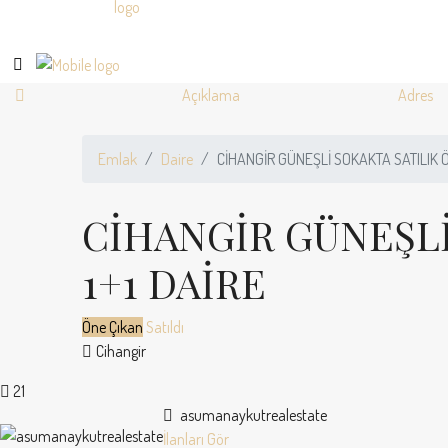
Açıklama
Adres
Emlak
Daire
CİHANGİR GÜNEŞLİ SOKAKTA SATILIK Ö
CİHANGİR GÜNEŞLİ
1+1 DAİRE
Öne Çıkan
Satıldı
Cihangir
21
asumanaykutrealestate
İlanları Gör