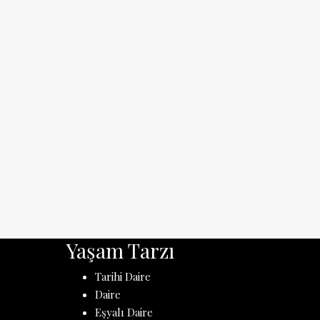
Yaşam Tarzı
Tarihi Daire
Daire
Eşyalı Daire