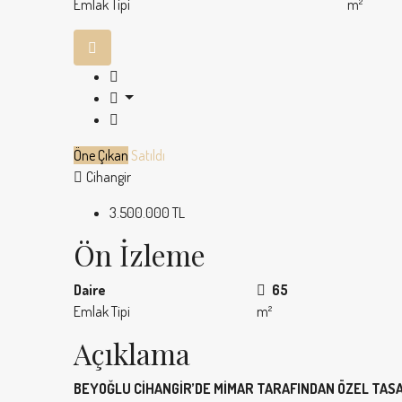
Emlak Tipi
m²
Öne Çıkan
Satıldı
Cihangir
3.500.000 TL
Ön İzleme
Daire
65
Emlak Tipi
m²
Açıklama
BEYOĞLU CİHANGİR’DE MİMAR TARAFINDAN ÖZEL TASA