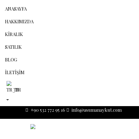
ANASAYFA
HAKKIMIZDA
KIRALIK
SATILIK
BLOG
İLETIŞIM
TR
+90 532 772 95 16
info@asumanaykut.com