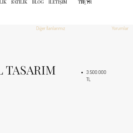
LIK
SATILIK
BLOG
İLETIŞIM
TR
Diğer İlanlarımız
Yorumlar
L TASARIM
3.500.000
TL