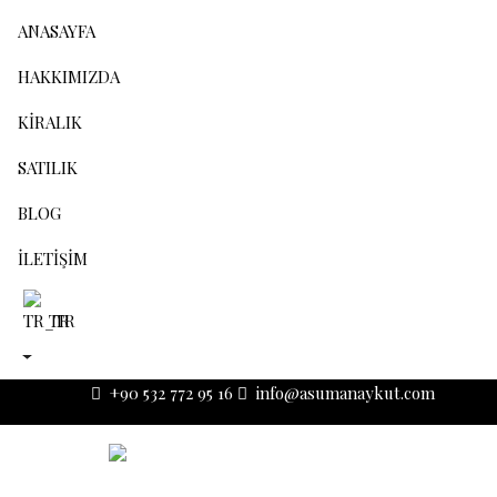
ANASAYFA
HAKKIMIZDA
KIRALIK
SATILIK
BLOG
İLETIŞIM
TR
+90 532 772 95 16
info@asumanaykut.com