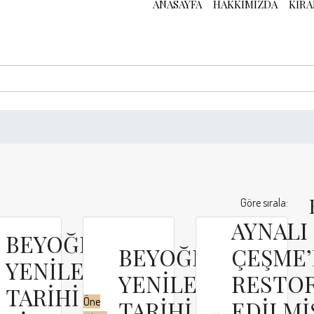
ANASAYFA
HAKKIMIZDA
KIRA
Göre sırala:
AYNALI
BEYOĞLU’NDA
’DE
BEYOĞLUN’DA
ÇEŞME
YENİLENMİŞ
YENİLENMİŞ
RESTO
TARİHİ
Öne
TARİHİ
EDİLMİ