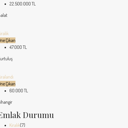
22.500.000 TL
alat
iralık
ne Çıkan
47.000 TL
urtuluş
iralandı
ne Çıkan
60.000 TL
ihangir
Emlak Durumu
Kiralık
(7)