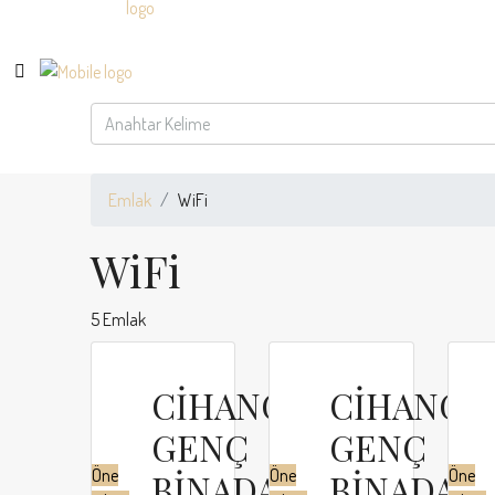
Emlak
WiFi
WiFi
5 Emlak
CİHANGİR’DE
CİHANGİR
GENÇ
GENÇ
Öne
Öne
Öne
BİNADA
BİNADA