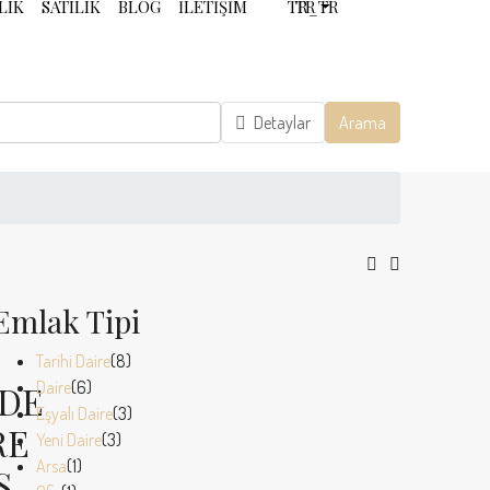
LIK
SATILIK
BLOG
İLETIŞIM
TR
Detaylar
Arama
Emlak Tipi
Tarihi Daire
(8)
Daire
(6)
’DE
Eşyalı Daire
(3)
RE
Yeni Daire
(3)
Arsa
(1)
Ş