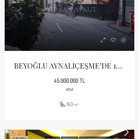
BEYOĞLU AYNALIÇEŞME’DE 163 M2 İMARLI ARSA
45.000.000 TL
ARSA
163
m²
FEATURED