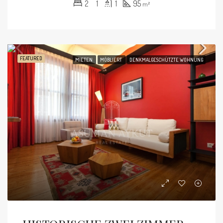
2
1
1
95
m²
FEATURED
MIETEN
MÖBLIERT
DENKMALGESCHÜTZTE WOHNUNG