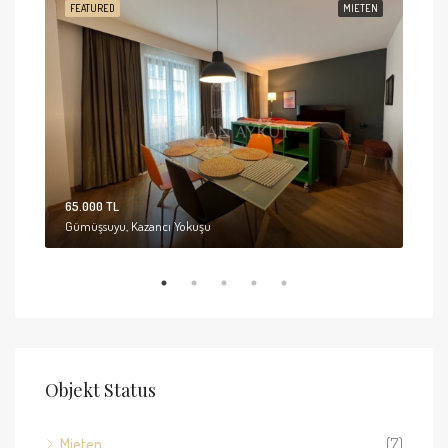
ETET
FEATURED
MIETEN
FEA
65.000 TL
95.0
Gümüşsuyu, Kazancı Yokuşu
Güm
Objekt Status
Mieten
(7)