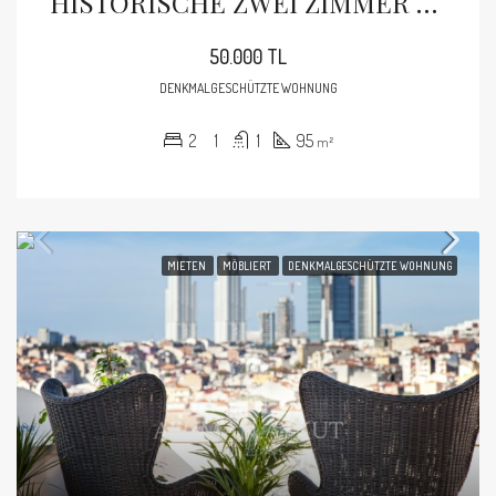
HISTORISCHE ZWEI ZIMMER DESIGN WOHNUNG IN BEYOGLU
50.000 TL
DENKMALGESCHÜTZTE WOHNUNG
2
1
1
95
m²
MIETEN
MÖBLIERT
DENKMALGESCHÜTZTE WOHNUNG