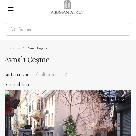
Immobilie
Aynalı Çeşme
Aynalı Çeşme
Sortieren von:
Default Order
5 Immobilien
KAUFEN
ARSA