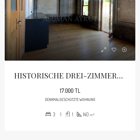
HISTORISCHE DREI-ZIMMER-WOHNUNG MIT HOHEN DECKEN UND BALKON IN BEYOGLU AYNALI CESME
17.000 TL
DENKMALGESCHÜTZTE WOHNUNG
3
1
1
140
m²