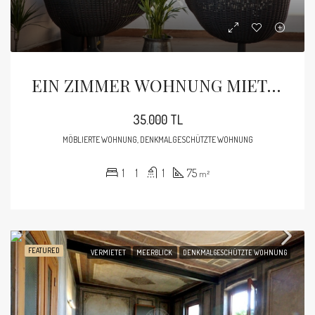
EIN ZIMMER WOHNUNG MIETEN IN DEM RESTAURIERTEN HISTORISCHEN GEBÄUDE IN AYNALICESME BEYOGLU
35.000 TL
MÖBLIERTE WOHNUNG, DENKMALGESCHÜTZTE WOHNUNG
1
1
1
75
m²
FEATURED
VERMIETET
MEERBLICK
DENKMALGESCHÜTZTE WOHNUNG