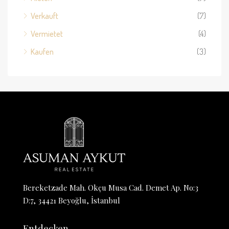
Verkauft
(7)
Vermietet
(4)
Kaufen
(3)
Bereketzade Mah. Okçu Musa Cad. Demet Ap. No:3
D:7, 34421 Beyoğlu, İstanbul
Entdecken