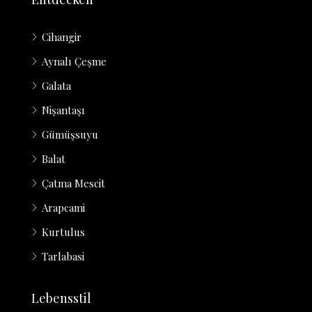
Cihangir
Aynalı Çeşme
Galata
Nişantaşı
Gümüşsuyu
Balat
Çatma Mescit
Arapcami
Kurtulus
Tarlabasi
Lebensstil